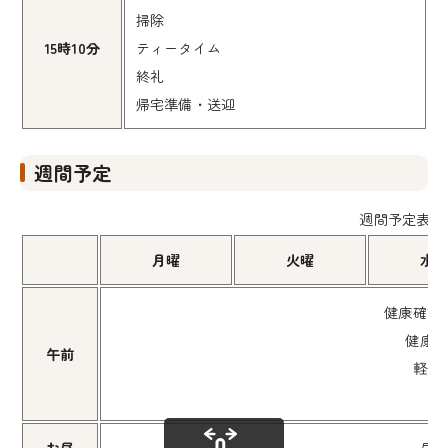
掃除
15時10分
ティータイム
終礼
帰宅準備・送迎
週間予定
週間予定表
月曜
火曜
水
健康確認
健康
午前
軽作
等