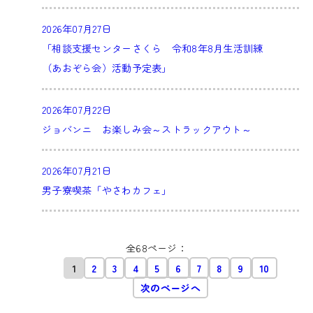
2026年07月27日
「相談支援センターさくら 令和8年8月生活訓練
（あおぞら会）活動予定表」
2026年07月22日
ジョバンニ お楽しみ会～ストラックアウト～
2026年07月21日
男子寮喫茶「やさわカフェ」
全68ページ：
1
2
3
4
5
6
7
8
9
10
次のページへ